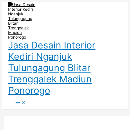
Main
Skip
Post
RAK
RAK
RAK
Menu
to
pagination
DAPUR
DAPUR
DAPUR
content
MINIMALIS
MINIMALIS
CANTIK
DI
TEMPEL
DI
PASURUAN
DINDING
TULUNGAGUNG
DI
TRENGGALEK
Jasa Desain Interior
Kediri Nganjuk
Tulungagung Blitar
Trenggalek Madiun
Ponorogo