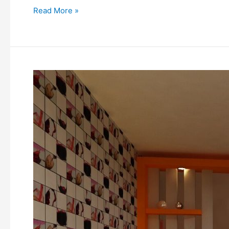
Read More »
TIPS
MENDESAIN
TOKO
COCOK
UNTUK
USAHA
DI
TANGERANG