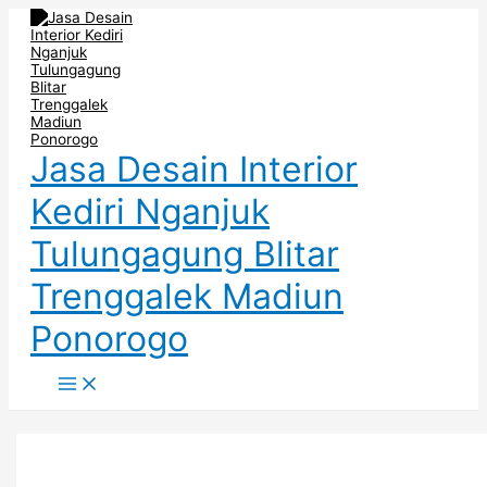
Main
Skip
DESAIN
TIPS
Menu
to
TOKO
MENDESAIN
content
MENYENANGKAN
TOKO
DI
COCOK
JAKARTA
UNTUK
SELATAN
USAHA
DI
TANGERANG
Jasa Desain Interior
Kediri Nganjuk
Tulungagung Blitar
Trenggalek Madiun
Ponorogo