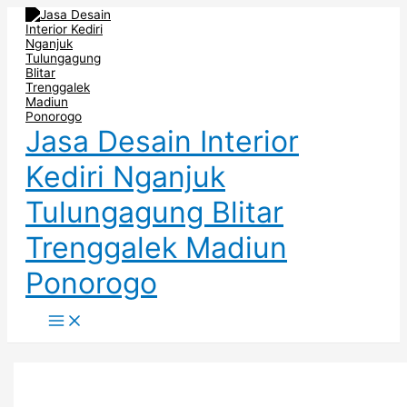
Main
Skip
Post
Inspirasi
Jasa
LEMARI
Menu
to
pagination
Lemari
Pembuatan
BAWAH
content
Bawah
Interior
TANGGA
Tangga
Desain
TERJANGKAU
Unik
Apartemen
–
dan
Surabaya
INTERIOR
Elegan!
Modern
MOJOKERTO
Terbaru
Jasa Desain Interior
Kediri Nganjuk
Tulungagung Blitar
Trenggalek Madiun
Ponorogo