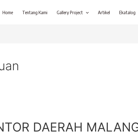
Home
Tentang Kami
Gallery Project
Artikel
Ekatalog
ruan
ANTOR DAERAH MALAN