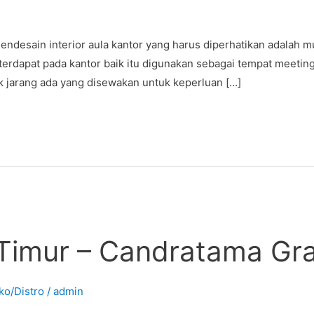
 interior aula kantor yang harus diperhatikan adalah mulai 
 terdapat pada kantor baik itu digunakan sebagai tempat meetin
ak jarang ada yang disewakan untuk keperluan […]
a Timur – Candratama Gr
ko/Distro
/
admin