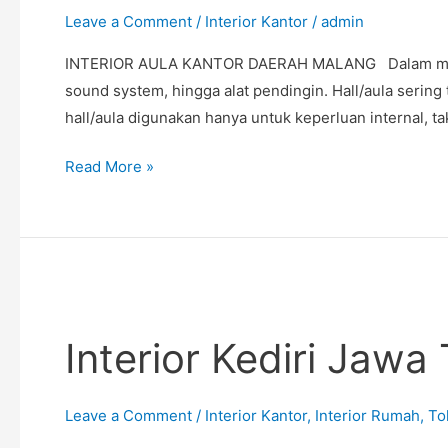
MALANG
Leave a Comment
/
Interior Kantor
/
admin
INTERIOR AULA KANTOR DAERAH MALANG Dalam mendesain
sound system, hingga alat pendingin. Hall/aula sering
hall/aula digunakan hanya untuk keperluan internal, t
Read More »
Interior
Kediri
Interior Kediri Jaw
Jawa
Timur
–
Leave a Comment
/
Interior Kantor
,
Interior Rumah
,
To
Candratama