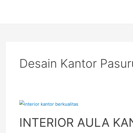
Skip
to
content
Desain Kantor Pasu
INTERIOR
AULA
INTERIOR AULA K
KANTOR
DAERAH