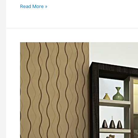
Read More »
FUNGSI
PARTISI
RUANGAN
SEBAGAI
PEMBATAS
DI
BUKITTINGGI