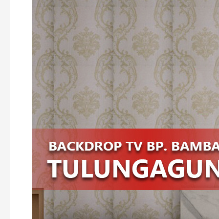
PEMASANGAN
RAK
TV
MINIMALIS
DI
BENGKULU