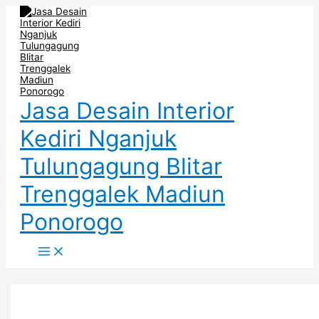
Main
Skip
Post
DESAIN
DESAIN
DESAIN
Menu
to
pagination
INTERIOR
INTERIOR
INTERIOR
content
CAFE
CAFE
CAFE
KEKINIAN
OUTDOOR
MALANG
DI
DI
TERBAIK
MOJOKERTO
BLITAR
Jasa Desain Interior
Kediri Nganjuk
Tulungagung Blitar
Trenggalek Madiun
Ponorogo